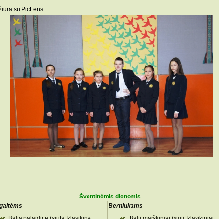
žiūra su PicLens]
Šventinėmis dienomis
gaitėms
Berniukams
Balta palaidinė (siūta, klasikinė,
Balti marškiniai (siūti, klasikiniai,