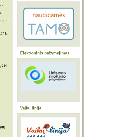
u ir
ai,
klinių
.
atina
Elektroninis pažymėjimas
ą dėl
Vaikų linija
matų