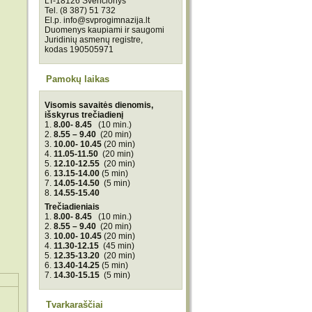
LT-18126 Švenčionys
Tel. (8 387) 51 732
El.p. info@svprogimnazija.lt
Duomenys kaupiami ir saugomi
Juridinių asmenų registre,
kodas 190505971
Pamokų laikas
Visomis savaitės dienomis,
išskyrus trečiadienį
1.
8.00- 8.45
(10 min.)
2.
8.55 – 9.40
(20 min)
3.
10.00- 10.45
(20 min)
4.
11.05-11.50
(20 min)
5.
12.10-12.55
(20 min)
6.
13.15-14.00
(5 min)
7.
14.05-14.50
(5 min)
8.
14.55-15.40
Trečiadieniais
1.
8.00- 8.45
(10 min.)
2.
8.55 – 9.40
(20 min)
3.
10.00- 10.45
(20 min)
4.
11.30-12.15
(45 min)
5.
12.35-13.20
(20 min)
6.
13.40-14.25
(5 min)
7.
14.30-15.15
(5 min)
Tvarkaraščiai