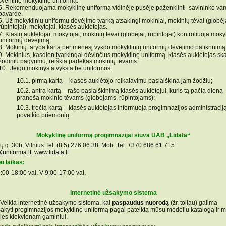
šventinę mokyklinę uniformą.
Rekomenduojama mokyklinę uniformą vidinėje pusėje paženklinti savininko vard
pavarde.
Už mokyklinių uniformų dėvėjimo tvarką atsakingi mokiniai, mokinių tėvai (globėj
rūpintojai), mokytojai, klasės auklėtojas.
Klasių auklėtojai, mokytojai, mokinių tėvai (globėjai, rūpintojai) kontroliuoja moky
uniformų dėvėjimą.
Mokinių taryba kartą per mėnesį vykdo mokyklinių uniformų dėvėjimo patikrinimą
Mokinius, kasdien tvarkingai dėvinčius mokyklinę uniformą, klasės auklėtojas sk
žodiniu pagyrimu, reiškia padėkas mokinių tėvams.
Jeigu mokinys atvyksta be uniformos:
10.1. pirmą kartą – klasės auklėtojo reikalavimu pasiaiškina jam žodžiu;
10.2. antrą kartą – rašo pasiaiškinimą klasės auklėtojui, kuris tą pačią dieną
praneša mokinio tėvams (globėjams, rūpintojams);
10.3. trečią kartą – klasės auklėtojas informuoja progimnazijos administracij
poveikio priemonių.
Mokyklinę uniformą progimnazijai siuva UAB „Lidata“
ių g. 30b, Vilnius Tel. (8 5) 276 06 38 Mob. Tel. +370 686 61 715
@uniforma.lt
www.lidata.lt
o laikas:
9:00-18:00 val. V 9:00-17:00 val.
Internetinė užsakymo sistema
ia internetinė užsakymo sistema, kai
paspaudus nuorodą
(žr. toliau) galima
sakyti progimnazijos mokyklinę uniformą pagal pateiktą mūsų modelių katalogą ir 
eles kiekvienam gaminiui.