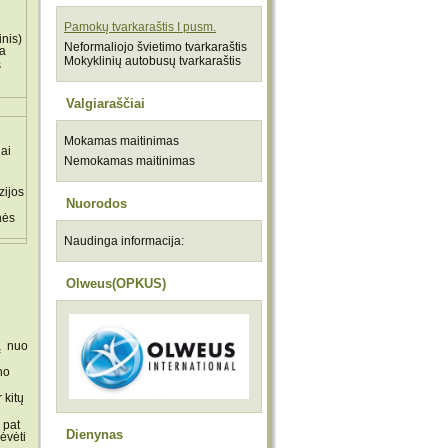
Pamokų tvarkaraštis I pusm.
inis)
Neformaliojo švietimo tvarkaraštis
a
Mokyklinių autobusų tvarkaraštis
s
Valgiaraščiai
Mokamas maitinimas
iai
Nemokamas maitinimas
zijos
Nuorodos
nės
Naudinga informacija:
Olweus(OPKUS)
ą nuo
no
 kitų
 pat
Dienynas
ėvėti