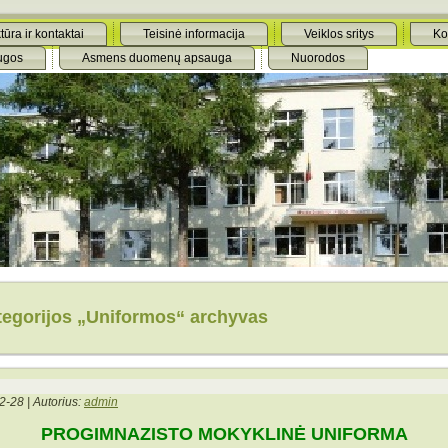
tūra ir kontaktai
Teisinė informacija
Veiklos sritys
Ko
ugos
Asmens duomenų apsauga
Nuorodos
tegorijos „Uniformos“ archyvas
2-28 | Autorius:
admin
PROGIMNAZISTO MOKYKLINĖ UNIFORMA