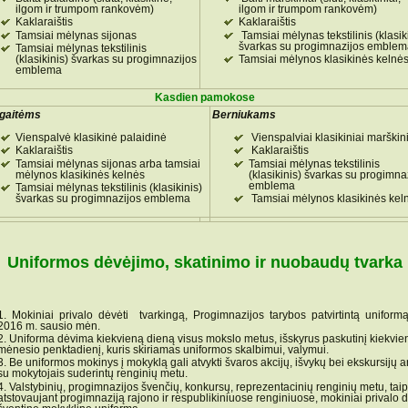
ilgom ir trumpom rankovėm)
ilgom ir trumpom rankovėm)
Kaklaraištis
Kaklaraištis
Tamsiai mėlynas sijonas
Tamsiai mėlynas tekstilinis (klasik
švarkas su progimnazijos emblem
Tamsiai mėlynas tekstilinis
(klasikinis) švarkas su progimnazijos
Tamsiai mėlynos klasikinės kelnė
emblema
Kasdien pamokose
gaitėms
Berniukams
Vienspalvė klasikinė palaidinė
Vienspalviai klasikiniai marškin
Kaklaraištis
Kaklaraištis
Tamsiai mėlynas sijonas arba tamsiai
Tamsiai mėlynas tekstilinis
mėlynos klasikinės kelnės
(klasikinis) švarkas su progimna
emblema
Tamsiai mėlynas tekstilinis (klasikinis)
švarkas su progimnazijos emblema
Tamsiai mėlynos klasikinės kel
Uniformos dėvėjimo, skatinimo ir nuobaudų tvarka
Mokiniai privalo dėvėti tvarkingą, Progimnazijos tarybos patvirtintą uniform
2016 m. sausio mėn.
Uniforma dėvima kiekvieną dieną visus mokslo metus, išskyrus paskutinį kiekvie
mėnesio penktadienį, kuris skiriamas uniformos skalbimui, valymui.
Be uniformos mokinys į mokyklą gali atvykti švaros akcijų, išvykų bei ekskursijų ar
su mokytojais suderintų renginių metu.
Valstybinių, progimnazijos švenčių, konkursų, reprezentacinių renginių metu, taip
atstovaujant progimnaziją rajono ir respublikiniuose renginiuose, mokiniai privalo d