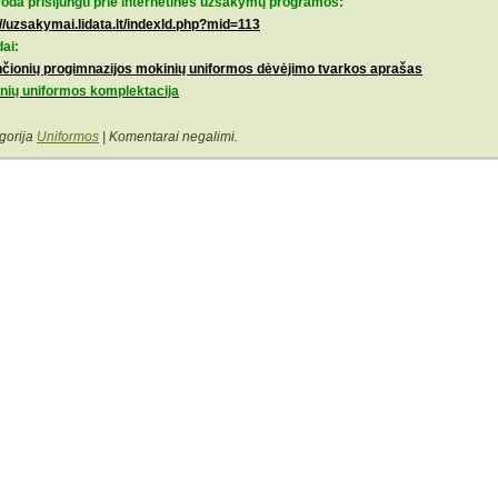
oda prisijungti prie internetinės užsakymų programos:
://uzsakymai.lidata.lt/indexld.php?mid=113
dai:
čionių progimnazijos mokinių uniformos dėvėjimo tvarkos aprašas
inių uniformos komplektacija
gorija
Uniformos
|
Komentarai negalimi.