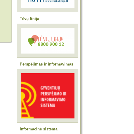
Tėvų linija
Perspėjimas ir informavimas
Informacinė sistema