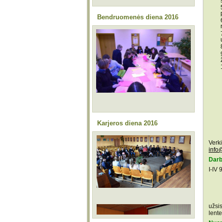
Bendruomenės diena 2016
Karjeros diena 2016
Verk
info
Darb
I-IV 
Veik
užsi
lent