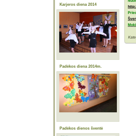
Nuor
Karjeros diena 2014
http
Prie
Šven
M
ok
Kate
Padėkos diena 2014m.
Padėkos dienos šventė