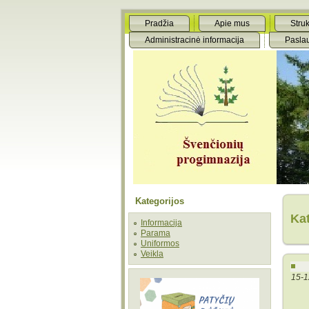
Pradžia
Apie mus
Struk
Administracinė informacija
Pasla
Kategorijos
Ka
Informacija
Parama
Uniformos
Veikla
15-1