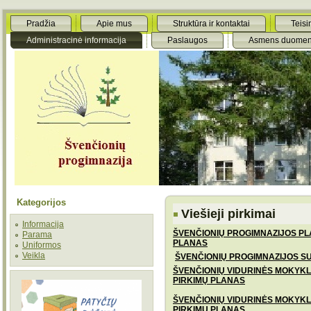
Pradžia
Apie mus
Struktūra ir kontaktai
Teisi
Administracinė informacija
Paslaugos
Asmens duomen
Kategorijos
Viešieji pirkimai
Informacija
ŠVENČIONIŲ PROGIMNAZIJOS
PL
Parama
PLANAS
Uniformos
Veikla
ŠVENČIONIŲ PROGIMNAZIJOS
SU
ŠVENČIONIŲ VIDURINĖS MOKYKL
PIRKIMŲ PLANAS
ŠVENČIONIŲ VIDURINĖS MOKYKL
PIRKIMŲ PLANAS