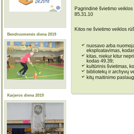
Pagrindinė švietimo veiklos
85.31.10
Kitos ne švietimo veiklos rū
Bendruomenės diena 2019
nuosavo arba nuomoja
eksploatavimas, kodas
kitas, niekur kitur nep
kodas 49.39;
kultūrinis švietimas, k
bibliotekų ir archyvų v
kitų maitinimo paslaug
Karjeros diena 2019