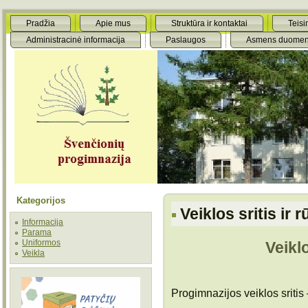
Pradžia
Apie mus
Struktūra ir kontaktai
Teisi
Administracinė informacija
Paslaugos
Asmens duomen
Kategorijos
Veiklos sritis ir 
Informacija
Parama
Uniformos
Veiklo
Veikla
Progimnazijos veiklos sritis