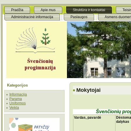
Pradžia
Apie mus
Struktūra ir kontaktai
Teisi
Administracinė informacija
Paslaugos
Asmens duomen
Kategorijos
Mokytojai
Informacija
Parama
Uniformos
Veikla
Švenčionių pro
Vardas, pavardė
Dėstom
dalykas