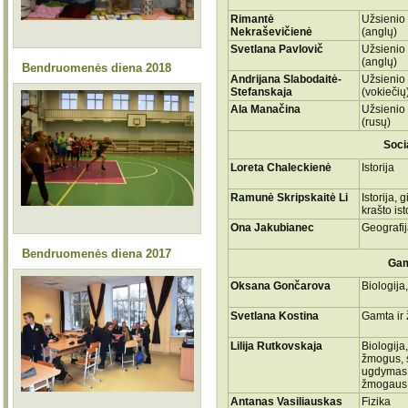
Rimantė
Užsienio
Nekraševičienė
(anglų)
Svetlana Pavlovič
Užsienio
(anglų)
Bendruomenės diena 2018
Andrijana Slabodaitė-
Užsienio
Stefanskaja
(vokiečių
Ala Manačina
Užsienio
(rusų)
Soci
Loreta Chaleckienė
Istorija
Ramunė Skripskaitė Li
Istorija, 
krašto ist
Ona Jakubianec
Geografi
Bendruomenės diena 2017
Gam
Oksana Gončarova
Biologija
Svetlana Kostina
Gamta ir
Lilija Rutkovskaja
Biologija
žmogus, 
ugdymas 
žmogaus
Antanas Vasiliauskas
Fizika