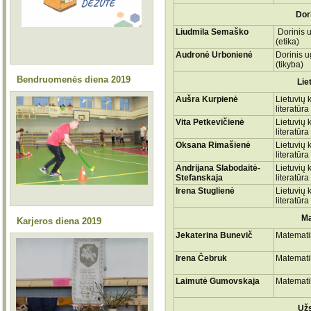
Dor
Liudmila Semaško
Dorinis 
(etika)
Audronė Urbonienė
Dorinis 
(tikyba)
Bendruomenės diena 2019
Lie
Aušra Kurpienė
Lietuvių k
literatūra
Vita Petkevičienė
Lietuvių k
literatūra
Oksana Rimašienė
Lietuvių k
literatūra
Andrijana Slabodaitė-
Lietuvių k
Stefanskaja
literatūra
Irena Stuglienė
Lietuvių k
literatūra
Ma
Karjeros diena 2019
Jekaterina Bunevič
Matemati
Irena Čebruk
Matemati
Laimutė Gumovskaja
Matemati
Užs