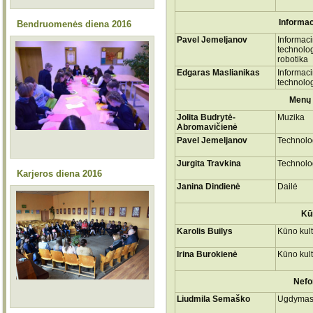
Informac
Bendruomenės diena 2016
Pavel Jemeljanov
Informac
technolog
robotika
Edgaras Maslianikas
Informac
technolog
Menų 
Jolita Budrytė-
Muzika
Abromavičienė
Pavel Jemeljanov
Technolo
Jurgita Travkina
Technolo
Karjeros diena 2016
Janina Dindienė
Dailė
Kū
Karolis Builys
Kūno kul
Irina Burokienė
Kūno kul
Nefo
Liudmila Semaško
Ugdymas 