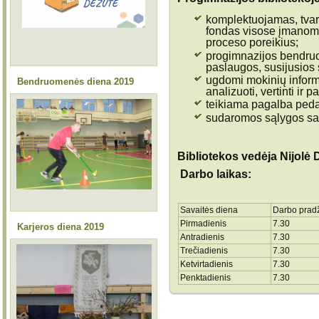
komplektuojamas, tva
fondas visose įmanom
proceso poreikius;
progimnazijos bendru
paslaugos, susijusios
ugdomi mokinių informac
Bendruomenės diena 2019
analizuoti, vertinti ir p
teikiama pagalba ped
sudaromos sąlygos sav
Bibliotekos vedėja Nijolė 
Darbo laikas:
Savaitės diena
Darbo prad
Pirmadienis
7.30
Karjeros diena 2019
Antradienis
7.30
Trečiadienis
7.30
Ketvirtadienis
7.30
Penktadienis
7.30