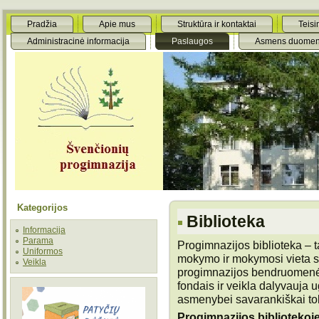
Pradžia
Apie mus
Struktūra ir kontaktai
Teisi
Administracinė informacija
Paslaugos
Asmens duomen
Kategorijos
Biblioteka
Informacija
Parama
Progimnazijos biblioteka – ta
Uniformos
mokymo ir mokymosi vieta su
Veikla
progimnazijos bendruomenės
fondais ir veikla dalyvauj
asmenybei savarankiškai tob
Progimnazijos bibliotekoje