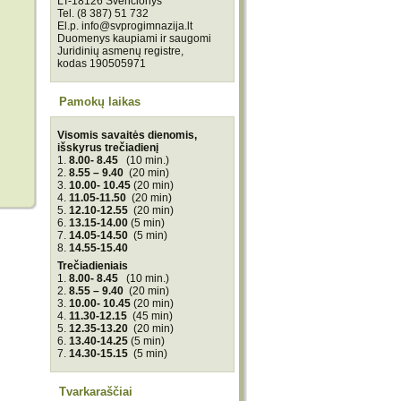
LT-18126 Švenčionys
Tel. (8 387) 51 732
El.p. info@svprogimnazija.lt
Duomenys kaupiami ir saugomi
Juridinių asmenų registre,
kodas 190505971
Pamokų laikas
Visomis savaitės dienomis,
išskyrus trečiadienį
1.
8.00- 8.45
(10 min.)
2.
8.55 – 9.40
(20 min)
3.
10.00- 10.45
(20 min)
4.
11.05-11.50
(20 min)
5.
12.10-12.55
(20 min)
6.
13.15-14.00
(5 min)
7.
14.05-14.50
(5 min)
8.
14.55-15.40
Trečiadieniais
1.
8.00- 8.45
(10 min.)
2.
8.55 – 9.40
(20 min)
3.
10.00- 10.45
(20 min)
4.
11.30-12.15
(45 min)
5.
12.35-13.20
(20 min)
6.
13.40-14.25
(5 min)
7.
14.30-15.15
(5 min)
Tvarkaraščiai