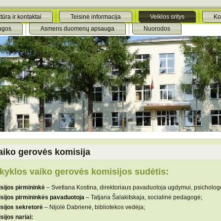
tūra ir kontaktai
Teisinė informacija
Veiklos sritys
Ko
ugos
Asmens duomenų apsauga
Nuorodos
aiko gerovės komisija
yklos vaiko gerovės komisijos sudėtis:
sijos pirmininkė
– Svetlana Kostina, direktoriaus pavaduotoja ugdymui, psicholog
sijos pirmininkės pavaduotoja
– Tatjana Šalakitskaja, socialinė pedagogė;
sijos sekretorė
– Nijolė Dabrienė, bibliotekos vedėja;
sijos nariai: