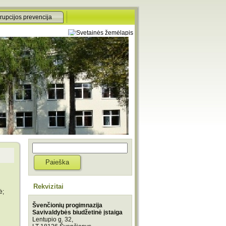
rupcijos prevencija
Rekvizitai
ė;
Švenčionių progimnazija
Savivaldybės biudžetinė įstaiga
Lentupio g. 32,