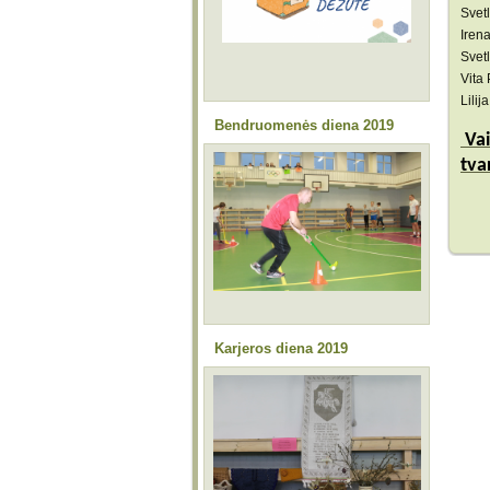
Svet
Iren
Svet
Vita 
Lilij
Bendruomenės diena 2019
Va
tva
Karjeros diena 2019