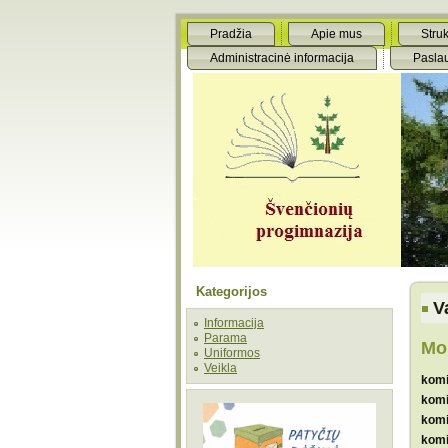
Pradžia
Apie mus
Struk
Administracinė informacija
Pasla
Kategorijos
V
Informacija
Parama
Mok
Uniformos
Veikla
komi
komi
komi
komi