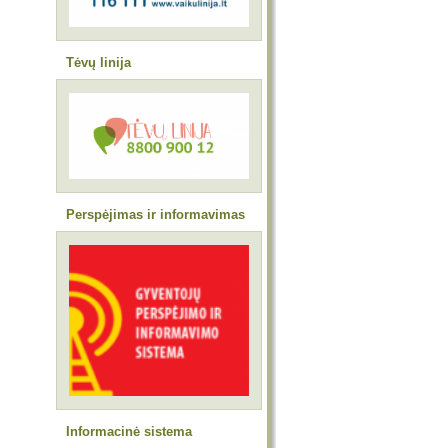
Tėvų linija
Perspėjimas ir informavimas
Informacinė sistema