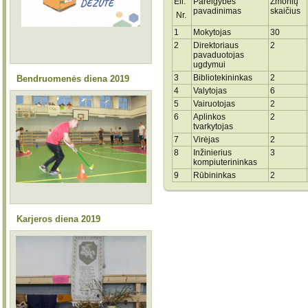
Eil.
Pareigybės
Žmonių
pavadinimas
skaičius
Nr.
1
Mokytojas
30
2
Direktoriaus
2
pavaduotojas
ugdymui
3
Bibliotekininkas
2
Bendruomenės diena 2019
4
Valytojas
6
5
Vairuotojas
2
6
Aplinkos
2
tvarkytojas
7
Virėjas
2
8
Inžinierius
3
kompiuterininkas
9
Rūbininkas
2
Karjeros diena 2019