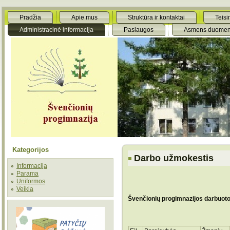
Pradžia
Apie mus
Struktūra ir kontaktai
Teisi
Administracinė informacija
Paslaugos
Asmens duomen
Kategorijos
Darbo užmokestis
Informacija
Parama
Uniformos
Veikla
Švenčionių progimnazijos darbuoto