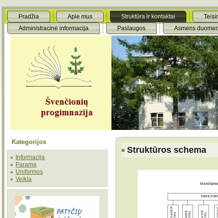
Pradžia
Apie mus
Struktūra ir kontaktai
Teisi
Administracinė informacija
Paslaugos
Asmens duomen
Kategorijos
Struktūros schema
Informacija
Parama
Uniformos
Veikla