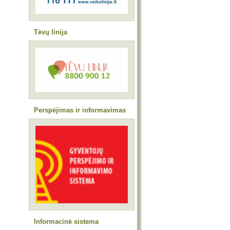
Tėvų linija
Perspėjimas ir informavimas
Informacinė sistema