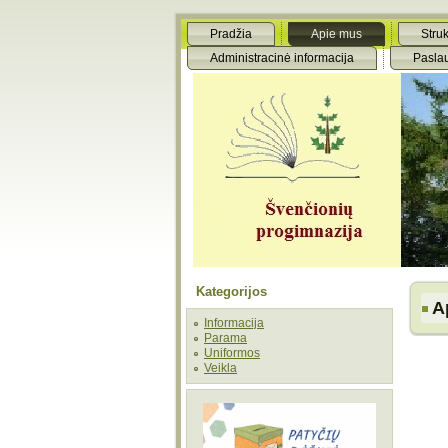
Pradžia
Apie mus
Struk
Administracinė informacija
Pasla
Kategorijos
A
Informacija
Parama
Uniformos
Veikla