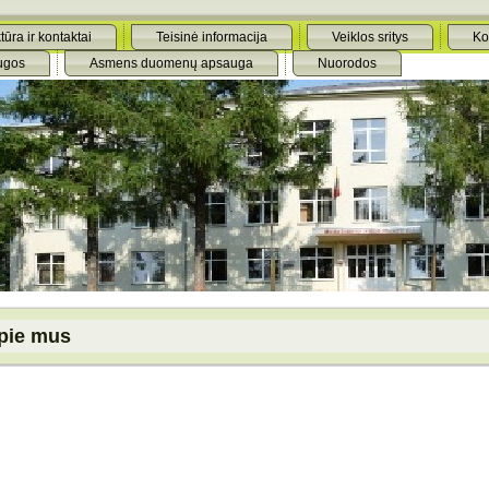
tūra ir kontaktai
Teisinė informacija
Veiklos sritys
Ko
ugos
Asmens duomenų apsauga
Nuorodos
pie mus