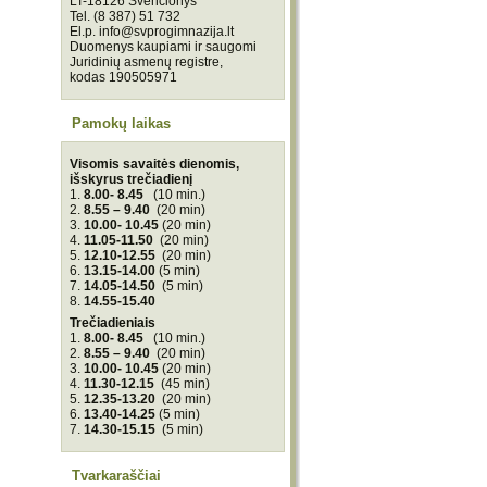
LT-18126 Švenčionys
Tel. (8 387) 51 732
El.p. info@svprogimnazija.lt
Duomenys kaupiami ir saugomi
Juridinių asmenų registre,
kodas 190505971
Pamokų laikas
Visomis savaitės dienomis,
išskyrus trečiadienį
1.
8.00- 8.45
(10 min.)
2.
8.55 – 9.40
(20 min)
3.
10.00- 10.45
(20 min)
4.
11.05-11.50
(20 min)
5.
12.10-12.55
(20 min)
6.
13.15-14.00
(5 min)
7.
14.05-14.50
(5 min)
8.
14.55-15.40
Trečiadieniais
1.
8.00- 8.45
(10 min.)
2.
8.55 – 9.40
(20 min)
3.
10.00- 10.45
(20 min)
4.
11.30-12.15
(45 min)
5.
12.35-13.20
(20 min)
6.
13.40-14.25
(5 min)
7.
14.30-15.15
(5 min)
Tvarkaraščiai