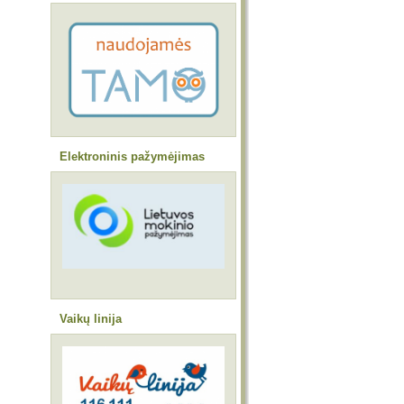
Elektroninis pažymėjimas
Vaikų linija