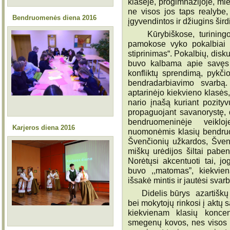
klasėje, progimnazijoje, mi
ne visos jos taps realybe,
Bendruomenės diena 2016
įgyvendintos ir džiugins šird
Kūrybiškose, turiningos
pamokose vyko pokalbiai t
stiprinimas“. Pokalbių, disk
buvo kalbama apie savęs 
konfliktų sprendimą, pykči
bendradarbiavimo svarbą.
aptarinėjo kiekvieno klasės
nario įnašą kuriant pozityv
propaguojant savanorystę, da
bendruomeninėje veiklo
Karjeros diena 2016
nuomonėmis klasių bendruom
Švenčionių užkardos, Švenč
miškų urėdijos šiltai paben
Norėtųsi akcentuoti tai, 
buvo ,,matomas”, kiekvie
išsakė mintis ir jautėsi svarb
Didelis būrys azartiškų ir 
bei mokytojų rinkosi į aktų 
kiekvienam klasių koncen
smegenų kovos, nes visos 