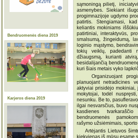
sąmoningą pilietį, iniciatyv
asmenybes. Siekiant išug
progimnazijoje ugdymo proce
patirtis. Stengiamasi, k
keliantis mokiniams iššūki
patirtiniai, interaktyvūs, p
Bendruomenės diena 2019
smalsumą, žingeidumą, lavi
loginio mąstymo, bendravim
tokių veiklų, padedanti
džiaugsmą, kurianti atvirą
besidalijančią bendruomen
kuri šiais metais vyko lapkri
Organizuojant progimn
planuojant netradicines ve
aktyviai prisidėjo mokiniai, j
mokytojai, todėl nuspręst
Karjeros diena 2019
nesunku. Be to, pasufleravo 
ilgai nesvarsčius, buvo nu
kasdienes tvarkarašči
bendruomenės pamokomis-
rašymo užsiėmimais, sporto
Artėjantis Lietuvos šimtm
kiekvienas iš mūsų esame sa