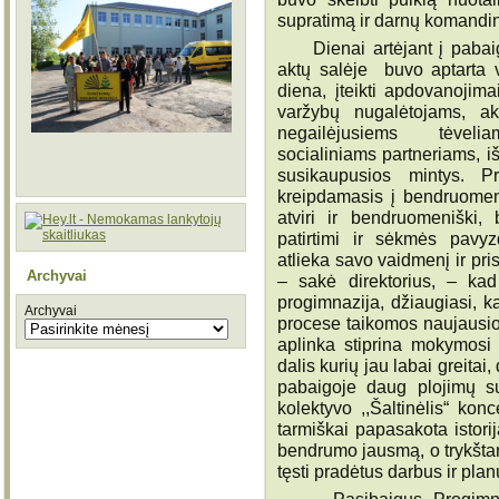
supratimą ir darnų komandin
Dienai artėjant į pabaigą,
aktų salėje buvo aptarta v
diena, įteikti apdovanojima
varžybų nugalėtojams, akt
negailėjusiems tėvelia
socialiniams partneriams, 
susikaupusios mintys. Pr
kreipdamasis į bendruome
atviri ir bendruomeniški, 
patirtimi ir sėkmės pavy
atlieka savo vaidmenį ir pr
Archyvai
– sakė direktorius, – kad 
progimnazija, džiaugiasi, k
Archyvai
procese taikomos naujausios
aplinka stiprina mokymosi
dalis kurių jau labai greitai
pabaigoje daug plojimų s
kolektyvo ,,Šaltinėlis“ kon
tarmiškai papasakota istorij
bendrumo jausmą, o trykštan
tęsti pradėtus darbus ir plan