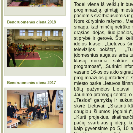
Todėl viena iš veiklų ir buv
progimnaziją, gimtąjį miest
pačiomis svarbiausiomis ir g
Nors kūrybinio rašymo ,,Ma
Bendruomenės diena 2018
smagu, kad minčių netrūko n
drąsias idėjas, liudijančias
stiprybė ir gerovė. Štai ke
idėjos klasei: ,,Lietuvos š
televizijos bokštą“, ,,Tur
įdomesnius augalus arba tur
klasių mokiniai sukūrė i
programose“, ,,Surinkti info
vasario 16-osios akto signata
progimnazijos gimtadienį“; se
Bendruomenės diena 2017
miesto parke Lietuvos šimtm
būtų pažymėtos Lietuvai 
Jaunimo pramogų centrą, o ša
,,Teslos“ gamyklą ir sukur
skyrė Lietuvai: ,,Skatinti kū
daugiau šilumos jėgainių“
,,Kurti projektus, skatinan
pačių svarbiausių idėjų, k
kaip gyvensime po 5, 10 a