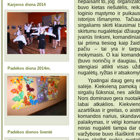
nepaisant to, jog organizat
Karjeros diena 2014
buvo kietas riešutėlis, rei
loginio mąstymo ir puikaus
istorijos išmanymo. Tačiau
sirgaliams skirti klausimai
skirtumu nugalėtojai džiau
įvairūs linksmi, komandiniai
tai priima tiesiog kaip žai
pačiu – tai yra ir tarp
mokymasis. O kai komandoj
(buvo norinčių ir daugiau, 
stengiasi atlikti visas u
Padėkos diena 2014m.
nugalėtų, ryžtas ir atsakomy
Ypatingai daug gerų emoc
salėje. Kiekvieną pamoką n
sirgalių šūksniai, nes aikšt
Nors dominavo gera nuotaik
labai atkaklios. Kiekvi
azartiškas ir greitas, o ais
komandos narius, skandavo 
palaikymas, ir vėlgi komand
noras nugalėti tampa dar d
Padėkos dienos šventė
varžybose buvo išaiškinti nu
buvo skelbti puikią nuotai