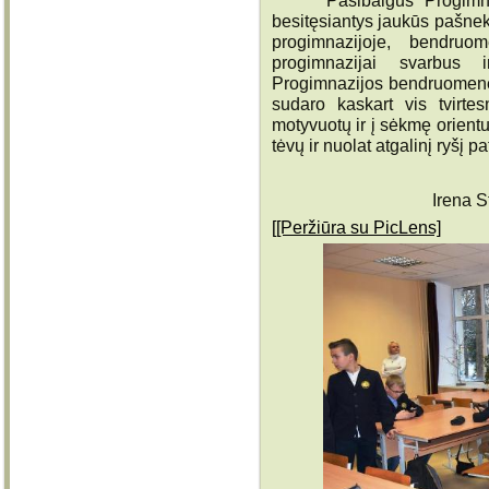
Pasibaigus Progimnazij
besitęsiantys jaukūs pašneke
progimnazijoje, bendruom
progimnazijai svarbus 
Progimnazijos bendruomenė
sudaro kaskart vis tvirtes
motyvuotų ir į sėkmę orient
tėvų ir nuolat atgalinį ryšį p
Irena S
[[Peržiūra su PicLens]