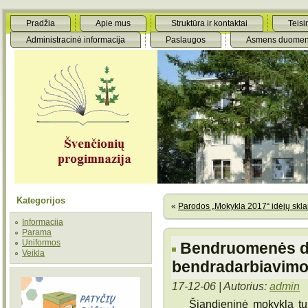
Pradžia
Apie mus
Struktūra ir kontaktai
Teisi
Administracinė informacija
Paslaugos
Asmens duomen
Kategorijos
«
Parodos „Mokykla 2017“ idėjų skla
Informacija
Parama
Uniformos
Bendruomenės di
Veikla
bendradarbiavim
17-12-06 | Autorius:
admin
Šiandieninė mokykla turi su