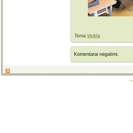
Tema
Veikla
Komentarai negalimi.
P