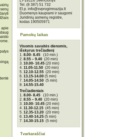
LT-18126 Švenčionys
Tel. (8 387) 51 732
vairių
El.p. info@svprogimnazija.lt
 senų
Duomenys kaupiami ir saugomi
daryti
Juridinių asmenų registre,
žiais
kodas 190505971
 apie
d daug
Pamokų laikas
aisto
vome.
Visomis savaitės dienomis,
išskyrus trečiadienį
patys
1.
8.00- 8.45
(10 min.)
2.
8.55 – 9.40
(20 min)
kingą
3.
10.00- 10.45
(20 min)
4.
11.05-11.50
(20 min)
5.
12.10-12.55
(20 min)
6.
13.15-14.00
(5 min)
identė
7.
14.05-14.50
(5 min)
8.
14.55-15.40
Trečiadieniais
1.
8.00- 8.45
(10 min.)
2.
8.55 – 9.40
(20 min)
3.
10.00- 10.45
(20 min)
4.
11.30-12.15
(45 min)
5.
12.35-13.20
(20 min)
6.
13.40-14.25
(5 min)
7.
14.30-15.15
(5 min)
Tvarkaraščiai