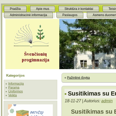
Pradžia
Apie mus
Struktūra ir kontaktai
Teisi
Administracinė informacija
Paslaugos
Asmens duomen
Kategorijos
«
Pažintinė išvyka
Informacija
Parama
Uniformos
Susitikimas su E
Veikla
18-11-27 | Autorius:
admin
Susitikimas su