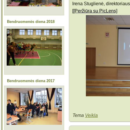
Irena Stuglienė, direktoria
[[Peržiūra su PicLens]
Bendruomenės diena 2018
Bendruomenės diena 2017
Tema
Veikla