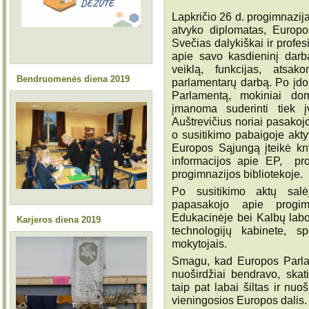
Lapkričio 26 d. progimnazija
atvyko diplomatas, Europo
Svečias dalykiškai ir profes
apie savo kasdieninį darb
veiklą, funkcijas, atsa
Bendruomenės diena 2019
parlamentarų darbą. Po įdo
Parlamentą, mokiniai dom
įmanoma suderinti tiek į
Auštrevičius noriai pasakojo
o susitikimo pabaigoje akt
Europos Sąjungą įteikė kn
informacijos apie EP, pro
progimnazijos bibliotekoje.
Po susitikimo aktų salėj
papasakojo apie progimn
Edukacinėje bei Kalbų labora
Karjeros diena 2019
technologijų kabinete, s
mokytojais.
Smagu, kad Europos Parla
nuoširdžiai bendravo, skati
taip pat labai šiltas ir nuo
vieningosios Europos dalis.