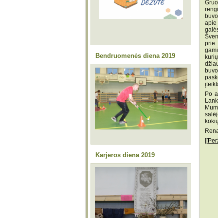
Gruo
reng
buvo
apie
galė
Šven
prie
gami
Bendruomenės diena 2019
kurių
džia
buvo
pask
įtei
Po a
Lank
Mums
salėj
koki
Renat
[[Per
Karjeros diena 2019