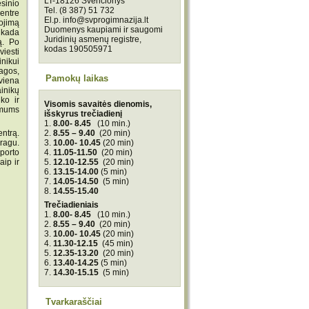
LT-18126 Švenčionys
sinio
Tel. (8 387) 51 732
entre
El.p. info@svprogimnazija.lt
ojimą
Duomenys kaupiami ir saugomi
 kada
Juridinių asmenų registre,
ą. Po
kodas 190505971
iesti
nikui
agos,
Pamokų laikas
kviena
inikų
ko ir
Visomis savaitės dienomis,
o mums
išskyrus trečiadienį
1.
8.00- 8.45
(10 min.)
2.
8.55 – 9.40
(20 min)
ntrą.
3.
10.00- 10.45
(20 min)
ragu.
4.
11.05-11.50
(20 min)
porto
5.
12.10-12.55
(20 min)
aip ir
6.
13.15-14.00
(5 min)
7.
14.05-14.50
(5 min)
8.
14.55-15.40
Trečiadieniais
1.
8.00- 8.45
(10 min.)
2.
8.55 – 9.40
(20 min)
3.
10.00- 10.45
(20 min)
4.
11.30-12.15
(45 min)
5.
12.35-13.20
(20 min)
6.
13.40-14.25
(5 min)
7.
14.30-15.15
(5 min)
Tvarkaraščiai