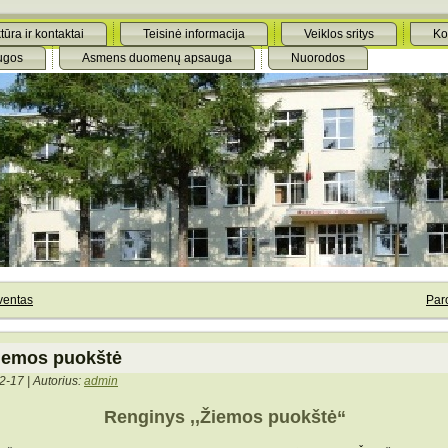
tūra ir kontaktai
Teisinė informacija
Veiklos sritys
Ko
ugos
Asmens duomenų apsauga
Nuorodos
ventas
Par
iemos puokštė
2-17 | Autorius:
admin
Renginys ,,Žiemos puokštė“