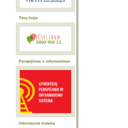
Tėvų linija
Perspėjimas ir informavimas
Informacinė sistema