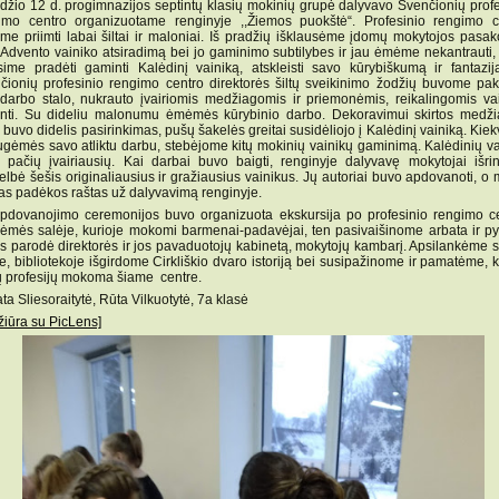
džio 12 d. progimnazijos septintų klasių mokinių grupė dalyvavo Švenčionių profe
imo centro organizuotame renginyje ,,Žiemos puokštė“. Profesinio rengimo c
me priimti labai šiltai ir maloniai. Iš pradžių išklausėme įdomų mokytojos pasak
 Advento vainiko atsiradimą bei jo gaminimo subtilybes ir jau ėmėme nekantrauti,
sime pradėti gaminti Kalėdinį vainiką, atskleisti savo kūrybiškumą ir fantazij
čionių profesinio rengimo centro direktorės šiltų sveikinimo žodžių buvome pakv
 darbo stalo, nukrauto įvairiomis medžiagomis ir priemonėmis, reikalingomis vai
nti. Su dideliu malonumu ėmėmės kūrybinio darbo. Dekoravimui skirtos medži
 buvo didelis pasirinkimas, pušų šakelės greitai susidėliojo į Kalėdinį vainiką. Kie
ugėmės savo atliktu darbu, stebėjome kitų mokinių vainikų gaminimą. Kalėdinių va
 pačių įvairiausių. Kai darbai buvo baigti, renginyje dalyvavę mokytojai išrin
elbė šešis originaliausius ir gražiausius vainikus. Jų autoriai buvo apdovanoti, 
ktas padėkos raštas už dalyvavimą renginyje.
pdovanojimo ceremonijos buvo organizuota ekskursija po profesinio rengimo ce
ėmės salėje, kurioje mokomi barmenai-padavėjai, ten pasivaišinome arbata ir py
 parodė direktorės ir jos pavaduotojų kabinetą, mokytojų kambarį. Apsilankėme s
e, bibliotekoje išgirdome Cirkliškio dvaro istoriją bei susipažinome ir pamatėme, k
ų profesijų mokoma šiame centre.
a Sliesoraitytė, Rūta Vilkuotytė, 7a klasė
žiūra su PicLens]