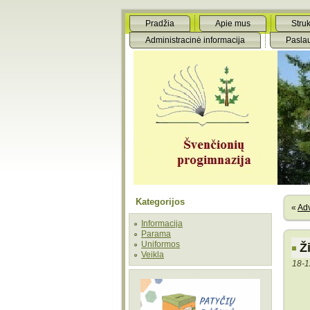
Pradžia
Apie mus
Struk
Administracinė informacija
Pasla
Kategorijos
«
Ad
Informacija
Parama
Uniformos
Ž
Veikla
18-1