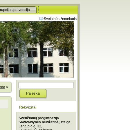
rupcijos prevencija
oda
»
Rekvizitai
Švenčionių progimnazija
Savivaldybės biudžetinė įstaiga
Lentupio g. 32,