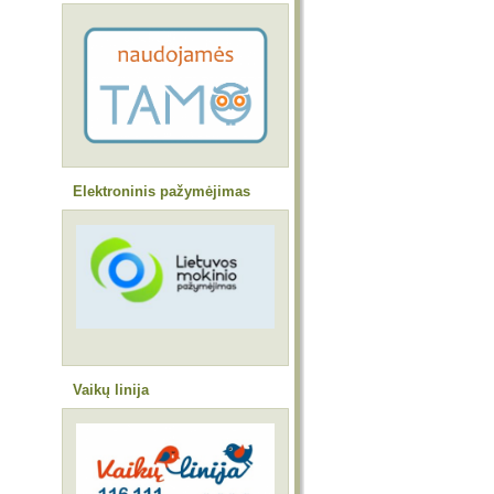
Elektroninis pažymėjimas
Vaikų linija