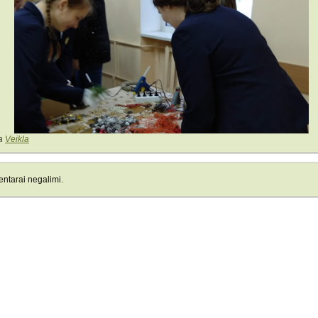
a
Veikla
ntarai negalimi.