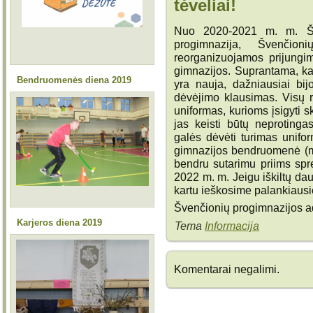
tėveliai!
Nuo 2020-2021 m. m. Šv
progimnazija, Švenčion
reorganizuojamos prijung
gimnazijos. Suprantama, ka
Bendruomenės diena 2019
yra nauja, dažniausiai bi
dėvėjimo klausimas. Visų 
uniformas, kurioms įsigyti 
jas keisti būtų neproting
galės dėvėti turimas unifor
gimnazijos bendruomenė (mok
bendru sutarimu priims sp
2022 m. m. Jeigu iškiltų da
kartu ieškosime palankiaus
Švenčionių progimnazijos ad
Karjeros diena 2019
Tema
Informacija
Komentarai negalimi.