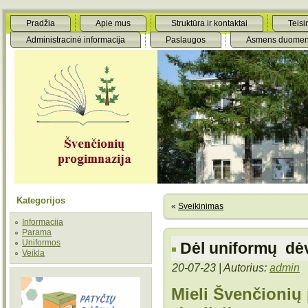
Pradžia
Apie mus
Struktūra ir kontaktai
Teisi
Administracinė informacija
Paslaugos
Asmens duomen
Kategorijos
«
Sveikinimas
Informacija
Parama
Uniformos
Dėl uniformų dė
Veikla
20-07-23 | Autorius:
admin
Mieli Švenčionių