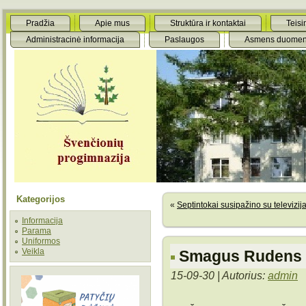
Pradžia
Apie mus
Struktūra ir kontaktai
Teisi
Administracinė informacija
Paslaugos
Asmens duomen
Kategorijos
«
Septintokai susipažino su televizija
Informacija
Parama
Uniformos
Veikla
Smagus Rudens 
15-09-30 | Autorius:
admin