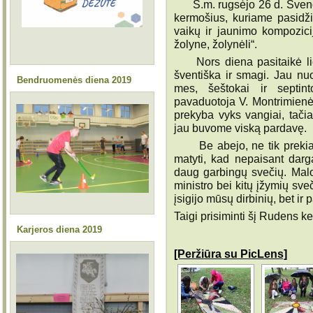
Š.m. rugsėjo 26 d. Švenči
kermošius, kuriame pasidž
vaikų ir jaunimo kompozicij
žolyne, žolynėli“.
Nors diena pasitaikė liet
šventiška ir smagi. Jau nuo
Bendruomenės diena 2019
mes, šeštokai ir septint
pavaduotoja V. Montrimienė
prekyba vyks vangiai, tačiau
jau buvome viską pardavę.
Be abejo, ne tik prekiau
matyti, kad nepaisant darg
daug garbingų svečių. Malon
ministro bei kitų įžymių s
įsigijo mūsų dirbinių, bet ir
Taigi prisiminti šį Rudens 
Karjeros diena 2019
[Peržiūra su PicLens]