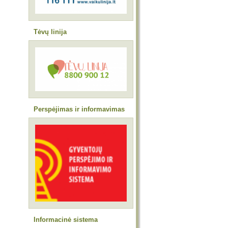
Tėvų linija
Perspėjimas ir informavimas
Informacinė sistema