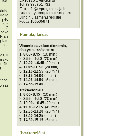
LT-18126 Švenčionys
u, kad
Tel. (8 387) 51 732
į.
El.p. info@svprogimnazija.lt
klubo
Duomenys kaupiami ir saugomi
relio
Juridinių asmenų registre,
, į 40
kodas 190505971
inkos
lių. O
 savo
Pamokų laikas
viais
 lajų
ramos
Visomis savaitės dienomis,
išskyrus trečiadienį
1.
8.00- 8.45
(10 min.)
gą ir
2.
8.55 – 9.40
(20 min)
miškų
3.
10.00- 10.45
(20 min)
grožio
4.
11.05-11.50
(20 min)
ų.
5.
12.10-12.55
(20 min)
6.
13.15-14.00
(5 min)
7.
14.05-14.50
(5 min)
sė,
8.
14.55-15.40
 klasė
Trečiadieniais
1.
8.00- 8.45
(10 min.)
2.
8.55 – 9.40
(20 min)
3.
10.00- 10.45
(20 min)
4.
11.30-12.15
(45 min)
5.
12.35-13.20
(20 min)
6.
13.40-14.25
(5 min)
7.
14.30-15.15
(5 min)
Tvarkaraščiai