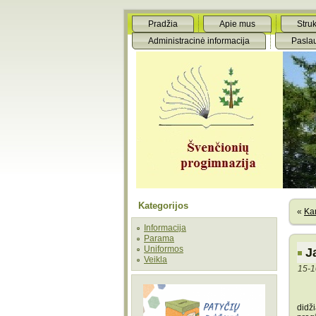
Pradžia
Apie mus
Struk
Administracinė informacija
Pasla
Kategorijos
«
Ka
Informacija
Parama
Uniformos
J
Veikla
15-1
Jau 
didž