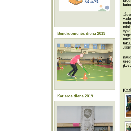
prog
turim
Spal
„Žuv
vado
metų
mini
vyko
Bendruomenės diena 2019
suge
muzi
taku
„Išgi
Esam
naud
urėd
įkvėp
[Per
Karjeros diena 2019