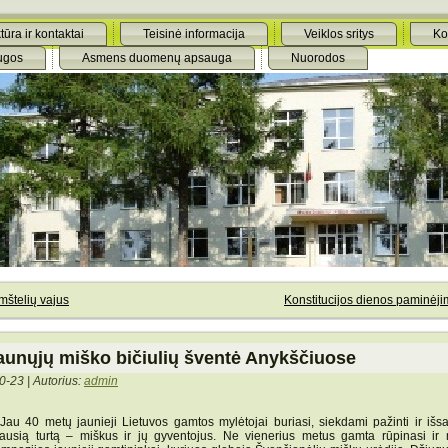
tūra ir kontaktai
Teisinė informacija
Veiklos sritys
Ko
ugos
Asmens duomenų apsauga
Nuorodos
mštelių vajus
Konstitucijos dienos paminėj
aunųjų miško bičiulių šventė Anykščiuose
0-23 | Autorius:
admin
40 metų jaunieji Lietuvos gamtos mylėtojai buriasi, siekdami pažinti ir išsa
iausią turtą – miškus ir jų gyventojus. Ne vienerius metus gamta rūpinasi ir