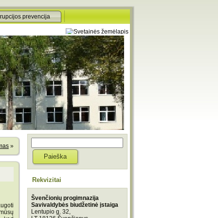
rupcijos prevencija
imas
»
Rekvizitai
Švenčionių progimnazija
Savivaldybės biudžetinė įstaiga
ugoti
Lentupio g. 32,
 mūsų