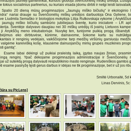
imnazijos jaunieji gamtininkai, kuriuos globoja Švenčionėlių miškų urėdija. Džiug
e tokius socialinius partnerius, su kuriais visada įdomu dirbti ir netgi leisti laisvalaik
io 20 dieną mūsų progimnazijos „Jaunųjų miško bičiulių“ ir ekologinio 
ėdra“ nariai drauge su Švenčionėlių miškų urėdijos darbuotoja Ona Gyliene, bū
ve Liudmila Semaško ir biologijos mokytoja Lilija Rutkovskaja vykome į Anykščius
 jaunųjų miško bičiulių sambūrio jubiliejaus šventę, kurio iniciatorė – LR apl
sterija. Šventėje dalyvavo daugiau nei 30 miškų urėdijų iš įvairių Lietuvos kampe
 ji Anykščių meno inkubatoriuje. Nuvykę ten, turėjome puikią progą išbandyti
bėjimus eko dirbtuvėse, kūrėme, dainavome, šokome kartu su nutrūktgal
kantais ir renginių vedėjais, vaikščiojome tarp medžių viršūnių garsiuoju medžių
, valgėme kareivišką košę, klausėme dainuojančių mimų grupės muzikinės prog
rsti gamtą“.
e labai dėkingi už puikiai praleistą laiką, įgytas naujas žinias, prasmin
ingą renginį. Ypač dėkojame progimnazijos administracijai ir Švenčionėlių 
ijai už suteiktą progą dalyvauti respublikinio masto renginyje. Rudeniškos gamtos 
ti esame pasiryžę tęsti gerus darbus ir idėjas ne tik progimnazijoje, bet ir už jos rib
Smiltė Urbonaitė, 5d kla
Linas Dervinis, 5c
žiūra su PicLens]