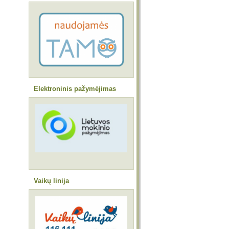
Elektroninis pažymėjimas
Vaikų linija