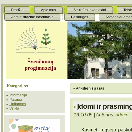
Pradžia
Apie mus
Struktūra ir kontaktai
Teisi
Administracinė informacija
Paslaugos
Asmens duomen
Kategorijos
«
Ankstesnis įrašas
Informacija
Parama
Uniformos
Įdomi ir prasmin
Veikla
16-10-05 | Autorius:
admin
Kasmet, rugsėjo paskutin