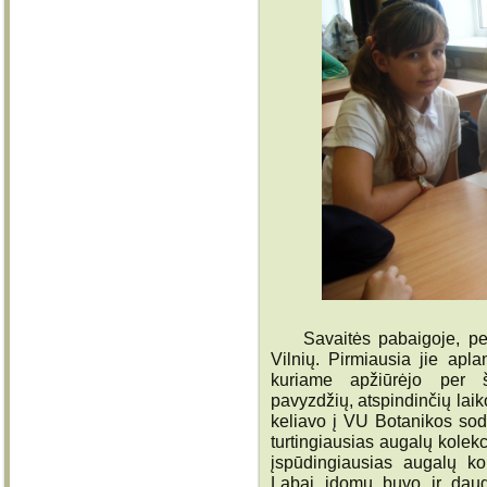
Savaitės pabaigoje, penkt
Vilnių. Pirmiausia jie apl
kuriame apžiūrėjo per 
pavyzdžių, atspindinčių laik
keliavo į VU Botanikos sodą,
turtingiausias augalų kolek
įspūdingiausias augalų kol
Labai įdomu buvo ir daug