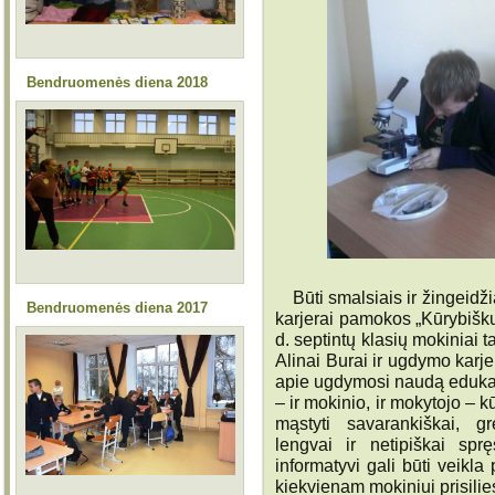
Bendruomenės diena 2018
Būti smalsiais ir žingeidži
Bendruomenės diena 2017
karjerai pamokos „Kūrybišku
d. septintų klasių mokiniai 
Alinai Burai ir ugdymo karj
apie ugdymosi naudą edukaci
– ir mokinio, ir mokytojo – 
mąstyti savarankiškai, gre
lengvai ir netipiškai sprę
informatyvi gali būti veikla
kiekvienam mokiniui prisilie