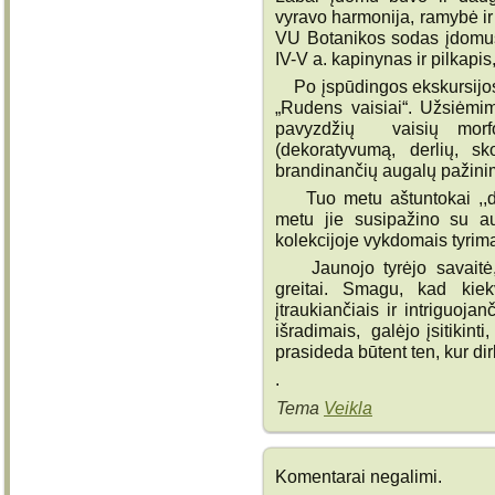
vyravo harmonija, ramybė ir 
VU Botanikos sodas įdomus 
IV-V a. kapinynas ir pilkapis,
Po įspūdingos ekskursijos 
„Rudens vaisiai“. Užsiėmim
pavyzdžių vaisių morfo
(dekoratyvumą, derlių, s
brandinančių augalų pažini
Tuo metu aštuntokai ,,dar
metu jie susipažino su a
kolekcijoje vykdomais tyrima
Jaunojo tyrėjo savaitė, k
greitai. Smagu, kad kie
įtraukiančiais ir intriguoja
išradimais, galėjo įsitikin
prasideda būtent ten, kur di
.
Tema
Veikla
Komentarai negalimi.