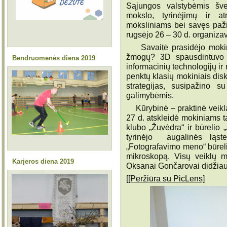
Sąjungos valstybėmis šve
mokslo, tyrinėjimų ir 
moksliniams bei savęs paži
rugsėjo 26 – 30 d. organiza
Savaitė prasidėjo mokinių
žmogų? 3D spausdintuvo i
Bendruomenės diena 2019
informacinių technologijų i
penktų klasių mokiniais dis
strategijas, susipažino s
galimybėmis.
Kūrybinė – praktinė veikla
27 d. atskleidė mokiniams 
klubo „Žuvėdra“ ir būrelio „
tyrinėjo augalinės ląstel
„Fotografavimo meno“ būreli
mikroskopą. Visų veiklų m
Karjeros diena 2019
Oksanai Gončarovai didžiau
[[Peržiūra su PicLens]