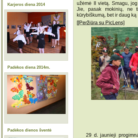
užėmė II vietą. Smagu, jog
Karjeros diena 2014
Jie, pasak mokinių, ne t
kūrybiškumą, bet ir daug ką 
[[Peržiūra su PicLens]
Padėkos diena 2014m.
Padėkos dienos šventė
29 d. jaunieji progimnaz