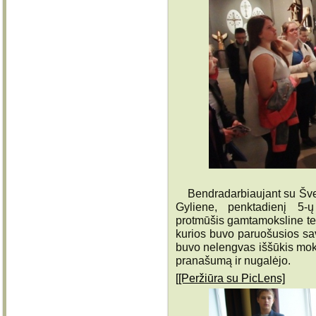
Bendradarbiaujant su Švenč
Gyliene, penktadienį 5-
protmūšis gamtamoksline te
kurios buvo paruošusios sa
buvo nelengvas iššūkis mok
pranašumą ir nugalėjo.
[[Peržiūra su PicLens]