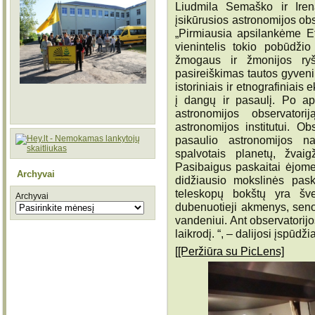
Liudmila Semaško ir Iren
įsikūrusios astronomijos ob
„Pirmiausia apsilankėme Et
vienintelis tokio pobūdž
žmogaus ir žmonijos ryš
pasireiškimas tautos gyven
istoriniais ir etnografiniai
į dangų ir pasaulį. Po a
astronomijos observatori
astronomijos institutui. O
pasaulio astronomijos na
spalvotais planetų, žvaig
Pasibaigus paskaitai ėjom
Archyvai
didžiausio mokslinės paski
teleskopų bokštų yra šve
Archyvai
dubenuotieji akmenys, sen
vandeniui. Ant observatorij
laikrodį. “, – dalijosi įspūdži
[[Peržiūra su PicLens]