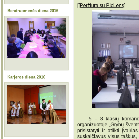
[[Peržiūra su PicLens]
Bendruomenės diena 2016
Karjeros diena 2016
5 – 8 klasių komanda d
organizuotoje „Grybų švent
prisistatyti ir atlikti įvai
suskaičiavus visus taškus