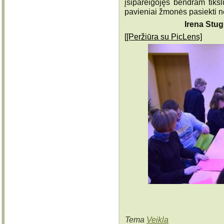
įsipareigojęs bendram tikslu
pavieniai žmonės pasiekti 
Irena Stug
[[Peržiūra su PicLens]
Tema
Veikla