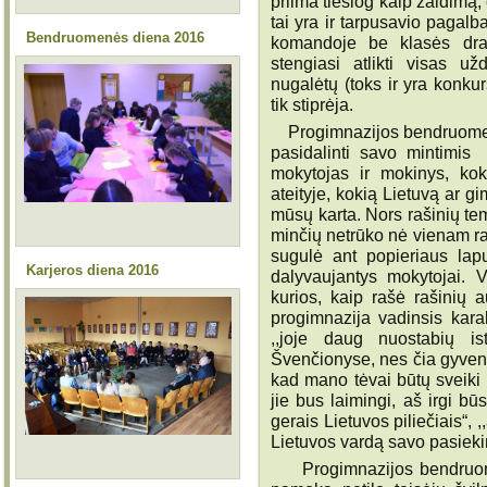
priima tiesiog kaip žaidimą, 
tai yra ir tarpusavio pagal
Bendruomenės diena 2016
komandoje be klasės drau
stengiasi atlikti visas u
nugalėtų (toks ir yra konku
tik stiprėja.
Progimnazijos bendruomenės 
pasidalinti savo mintimis 
mokytojas ir mokinys, kok
ateityje, kokią Lietuvą ar g
mūsų karta. Nors rašinių t
minčių netrūko nė vienam r
sugulė ant popieriaus lap
Karjeros diena 2016
dalyvaujantys mokytojai. Vi
kurios, kaip rašė rašinių a
progimnazija vadinsis karal
,,joje daug nuostabių is
Švenčionyse, nes čia gyvenu
kad mano tėvai būtų sveiki i
jie bus laimingi, aš irgi bū
gerais Lietuvos piliečiais“, 
Lietuvos vardą savo pasiek
Progimnazijos bendruomen