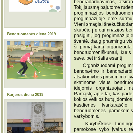
bendradarbiavimas, atsir
Tokį jausmą pajutome ruden
progimnazijos bendruomen
progimnazijoje ėmė šurmuli
Vieni smagiai šnekučiuodamie
skubėjo į progimnazijos be
Bendruomenės diena 2019
pasigirti, jog progimnazijoje
šventė, daug prasmingų vis
ši pirmą kartą organizuota
bendruomeniškumui, kuris 
save, bet ir šalia esantį
Organizuodami progimnazi
bendravimo ir bendradarb
atsakomybės prisiėmimo, įvai
skatinome visus bendruom
idėjomis organizuojant ne
Pamąstę apie tai, kas padė
Karjeros diena 2019
kokios veiklos būtų įdomio
kasdienes tvarkaraščio
bendruomenės pamokomis, 
varžybomis.
Kūrybiškose, turiningos
pamokose vyko įvairūs te