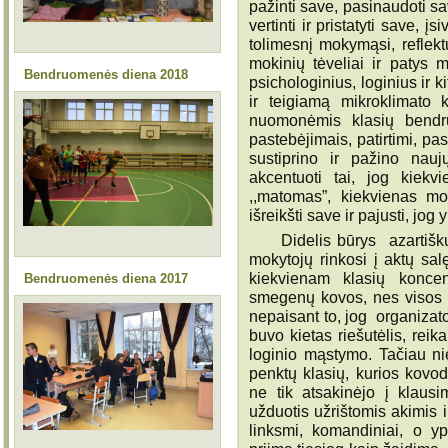
pažinti save, pasinaudoti s
vertinti ir pristatyti save, į
tolimesnį mokymąsi, reflektu
mokinių tėveliai ir patys 
Bendruomenės diena 2018
psichologinius, loginius ir 
ir teigiamą mikroklimato 
nuomonėmis klasių bendr
pastebėjimais, patirtimi, pa
sustiprino ir pažino nau
akcentuoti tai, jog kiek
,,matomas”, kiekvienas mo
išreikšti save ir pajusti, jog 
Didelis būrys azartiškų ir
mokytojų rinkosi į aktų sal
kiekvienam klasių koncen
Bendruomenės diena 2017
smegenų kovos, nes visos 
nepaisant to, jog organizat
buvo kietas riešutėlis, reik
loginio mąstymo. Tačiau n
penktų klasių, kurios kovo
ne tik atsakinėjo į klausim
užduotis užrištomis akimis 
linksmi, komandiniai, o yp