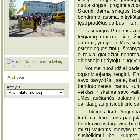
nuotaikingas progimnazijos
Skambi daina, smagus šokis
bendrumo jausmą, o trykštan
tęsti pradėtus darbus ir kurti
Pasibaigus Progimnazijos 
teigiamų emocijų, šiltų žo
darome, yra gerai. Mes įsiti
psichologijos žinių, išmanyt
o reikia glaudžiai bendradar
didesnėje ugdytojų ir ugdyt
Norime nuoširdžiai padėkot
organizuojamą renginį. Pr
Archyvai
savo pavyzdžiu įrodė, kad j
bendruomenės nariai, kurie
Archyvai
veiklas ir skatina savo vaik
,,Mes jaučiamės laukiami ir 
dar daugiau prisidėti prie 
Tikimės, kad Progimnazi
tradicija, kuria mes pagrįsta
bendravimas tarp visų bend
mūsų vaikams mokytis ir to
susitelkimui bei kuomet