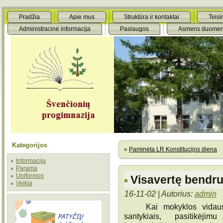
Pradžia
Apie mus
Struktūra ir kontaktai
Teisi
Administracinė informacija
Paslaugos
Asmens duomen
Kategorijos
«
Paminėta LR Konstitucijos diena
Informacija
Parama
Uniformos
Visavertę bendr
Veikla
16-11-02 | Autorius:
admin
Kai mokyklos vidaus ku
santykiais, pasitikėji