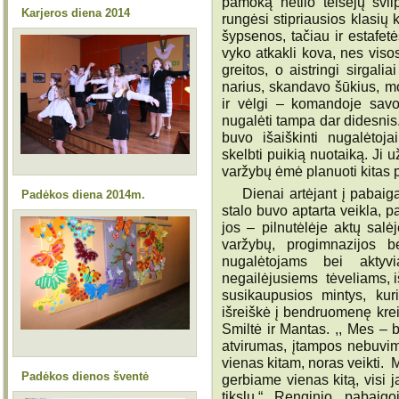
pamoką netilo teisėjų švil
Karjeros diena 2014
rungėsi stipriausios klasi
šypsenos, tačiau ir estafetė
vyko atkakli kova, nes vis
greitos, o aistringi sirga
narius, skandavo šūkius, mo
ir vėlgi – komandoje savo
nugalėti tampa dar didesnis.
buvo išaiškinti nugalėtoja
skelbti puikią nuotaiką. Ji 
varžybų ėmė planuoti kitas 
Dienai artėjant į pabaigą, 
Padėkos diena 2014m.
stalo buvo aptarta veikla, p
jos – pilnutėlėje aktų salė
varžybų, progimnazijos 
nugalėtojams bei aktyvi
negailėjusiems tėveliams, 
susikaupusios mintys, kur
išreiškė į bendruomenę krei
Smiltė ir Mantas. ,, Mes – 
atvirumas, įtampos nebuvim
vienas kitam, noras veikti. 
Padėkos dienos šventė
gerbiame vienas kitą, visi j
tikslų.“ Renginio pabaig