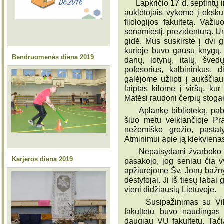
Lapkričio 17 d. septintų ir
auklėtojais vykome į ekskurs
filologijos fakultetą. Važ
senamiestį, prezidentūrą. U
gidė. Mus suskirstė į dvi 
kurioje buvo gausu knygų, 
Bendruomenės diena 2019
danų, lotynų, italų, šved
pofesorius, kalbininkus,
galėjome užlipti į aukščiau
laiptas kilome į viršų, ku
Matėsi raudoni čerpių stogai, 
Aplankę biblioteką, pabu
šiuo metu veikiančioje Pr
nežemiško grožio, pastat
Atminimui apie ją kiekviena
Nepaisydami žvarboko oro
Karjeros diena 2019
pasakojo, jog seniau čia v
apžiūrėjome Šv. Jonų bažnyč
dėstytojai. Ji iš tiesų labai
vieni didžiausių Lietuvoje.
Susipažinimas su Vilniaus
fakultetu buvo naudingas
daugiau VU fakultetų. Tači