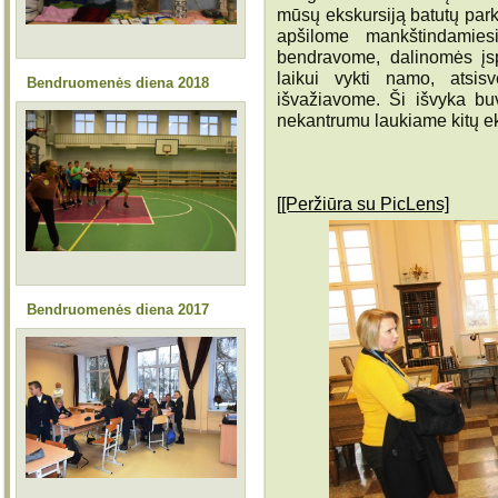
mūsų ekskursiją batutų park
apšilome mankštindamies
bendravome, dalinomės įsp
laikui vykti namo, atsis
Bendruomenės diena 2018
išvažiavome. Ši išvyka bu
nekantrumu laukiame kitų eks
[[Peržiūra su PicLens]
Bendruomenės diena 2017