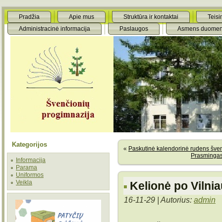
Pradžia
Apie mus
Struktūra ir kontaktai
Teisi
Administracinė informacija
Paslaugos
Asmens duomen
Kategorijos
«
Paskutinė kalendorinė rudens šve
Prasmingas
Informacija
Parama
Uniformos
Veikla
Kelionė po Vilnia
16-11-29 | Autorius:
admin