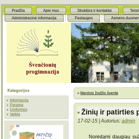
Pradžia
Apie mus
Struktūra ir kontaktai
Teisi
Administracinė informacija
Paslaugos
Asmens duomen
Kategorijos
«
Meninio žodžio šventė
Informacija
Parama
Uniformos
Žinių ir patirtie
Veikla
17-02-15 | Autorius:
admin
Norėdami daugiau sužinot