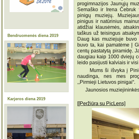
progimnazijos Jaunųjų muzi
Semaško ir Irena Čebruk 
pinigų muziejų. Muziejau
pinigus ir natūrinius mainu
atidžiai klausėmės, atsak
taškus už teisingus atsaky
Bendruomenės diena 2019
Daug kas muziejuje buvo į
buvo ta, kai pamatėme Į Gi
centų pastatytą piramidę. Ją
daugiau kaip 1000 dviejų 
leido pasijusti kalviais ir vi
Mums ši išvyka į Pinigų 
naudinga, nes mes prog
,,Pirmieji Lietuvos pinigai“.
Jaunosios muziejininkės
Karjeros diena 2019
[[Peržiūra su PicLens]