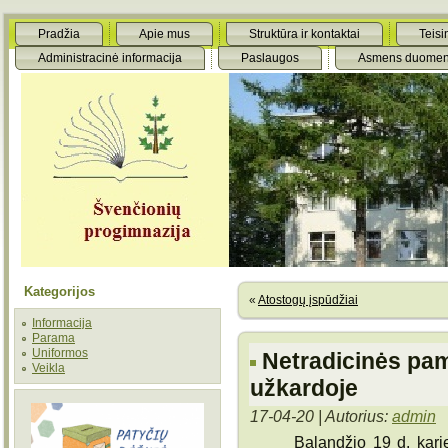
Pradžia
Apie mus
Struktūra ir kontaktai
Teisi
Administracinė informacija
Paslaugos
Asmens duomen
Kategorijos
«
Atostogų įspūdžiai
Informacija
Parama
Uniformos
Netradicinės pa
Veikla
užkardoje
17-04-20 | Autorius:
admin
Balandžio 19 d. kar