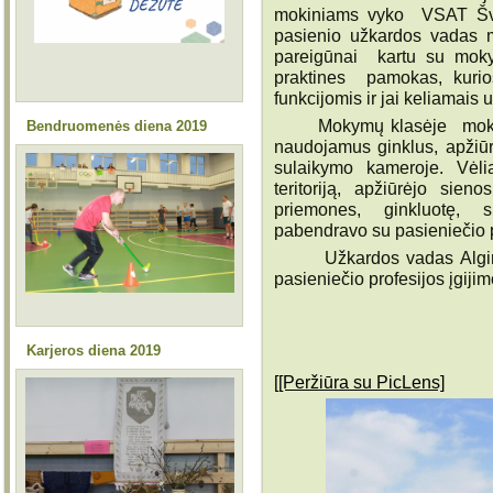
mokiniams vyko VSAT Šven
pasienio užkardos vadas m
pareigūnai kartu su moky
praktines pamokas, kurio
funkcijomis ir jai keliamais 
Mokymų klasėje mokiniai 
Bendruomenės diena 2019
naudojamus ginklus, apžiūr
sulaikymo kameroje. Vėli
teritoriją, apžiūrėjo sien
priemones, ginkluotę, s
pabendravo su pasieniečio p
Užkardos vadas Algirdas 
pasieniečio profesijos įgiji
Ug
Karjeros diena 2019
[[Peržiūra su PicLens]