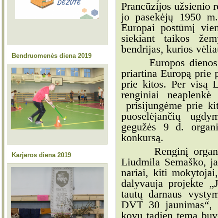
Prancūzijos užsienio 
jo pasekėjų 1950 m. 
Europai postūmį vien
siekiant taikos žem
bendrijas, kurios vėli
Bendruomenės diena 2019
Europos dienos 
priartina Europą prie 
prie kitos. Per visą L
renginiai neaplenk
prisijungėme prie ki
puoselėjančių ugdy
gegužės 9 d. organ
konkursą.
Renginį orga
Karjeros diena 2019
Liudmila Semaško, ja
nariai, kiti mokytoja
dalyvauja projekte „
tautų darnaus vysty
DVT
30 jaunimas“, 
kovų tądien tema buv