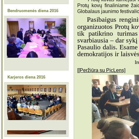
Protų kovų finaliniame ža
Bendruomenės diena 2016
Globalaus jaunimo festivalio
Pasibaigus rengin
organizuotos Protų ko
tik patikrino turima
svarbiausia – dar sykį
Pasaulio dalis. Esame 
demokratijos ir laisvė
Ir
[[Peržiūra su PicLens]
Karjeros diena 2016