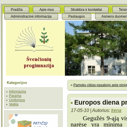
Pradžia
Apie mus
Struktūra ir kontaktai
Teisi
Administracinė informacija
Paslaugos
Asmens duomen
Kategorijos
«
Pamokų ciklas pasakojo apie pini
Informacija
Parama
Uniformos
Europos diena p
Veikla
17-05-10 | Autorius:
Irena
Gegužės 9-ąją vi
narėse yra minima 