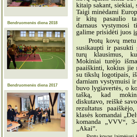
kitaip sakant, siekiai, 
Taigi minėdami Europ
ir kitų pasaulio ta
Bendruomenės diena 2018
darnaus vystymosi t
galime prisidėti juos 
Protų kovų metu
susikaupti ir pasukti 
turų klausimus, ku
Mokiniai turėjo išma
paaiškinti, kokius ji
su tikslų logotipais, 
darniam vystymuisi ir
Bendruomenės diena 2017
buvo lygiavertės, o k
tašką, kad mokini
diskutavo, reiškė sav
rezultatus paaiškėjo
klasės komandai „Delt
komanda „VVV“, 3-ą
„Akai”.
Protų kovas laimėjusi ko