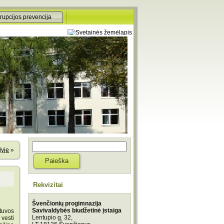
rupcijos prevencija
lyje
»
Rekvizitai
Švenčionių progimnazija
Savivaldybės biudžetinė įstaiga
tuvos
Lentupio g. 32,
 vesti