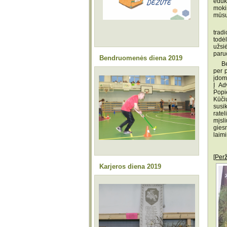
eduk
mokin
mūsų
Šie
trad
todė
užsi
paru
Bendruomenės diena 2019
Besi
per 
įdomu
Į Ad
Popie
Kūči
susi
rate
mįsl
gies
laim
[Per
Karjeros diena 2019