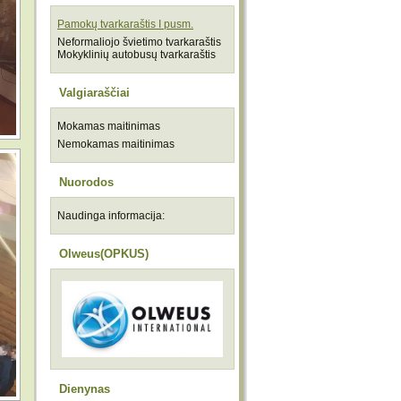
Pamokų tvarkaraštis I pusm.
Neformaliojo švietimo tvarkaraštis
Mokyklinių autobusų tvarkaraštis
Valgiaraščiai
Mokamas maitinimas
Nemokamas maitinimas
Nuorodos
Naudinga informacija:
Olweus(OPKUS)
Dienynas