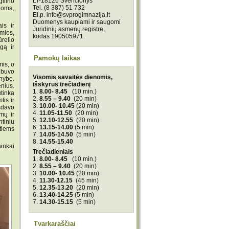
LT-18126 Švenčionys
ilino
Tel. (8 387) 51 732
inoma,
El.p. info@svprogimnazija.lt
Duomenys kaupiami ir saugomi
is ir
Juridinių asmenų registre,
omios,
kodas 190505971
relio
gą ir
Pamokų laikas
is, o
s buvo
Visomis savaitės dienomis,
inybę.
išskyrus trečiadienį
nius.
1.
8.00- 8.45
(10 min.)
utinka
2.
8.55 – 9.40
(20 min)
tis ir
3.
10.00- 10.45
(20 min)
šdavo
4.
11.05-11.50
(20 min)
mų ir
5.
12.10-12.55
(20 min)
tinių
6.
13.15-14.00
(5 min)
tiems
7.
14.05-14.50
(5 min)
8.
14.55-15.40
ninkai
Trečiadieniais
1.
8.00- 8.45
(10 min.)
2.
8.55 – 9.40
(20 min)
3.
10.00- 10.45
(20 min)
4.
11.30-12.15
(45 min)
5.
12.35-13.20
(20 min)
6.
13.40-14.25
(5 min)
7.
14.30-15.15
(5 min)
Tvarkaraščiai