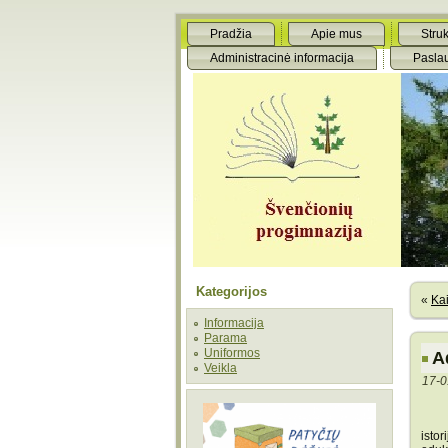
Pradžia
Apie mus
Struk
Administracinė informacija
Pasla
Kategorijos
«
Kai
Informacija
Parama
Uniformos
A
Veikla
17-0
Skat
isto