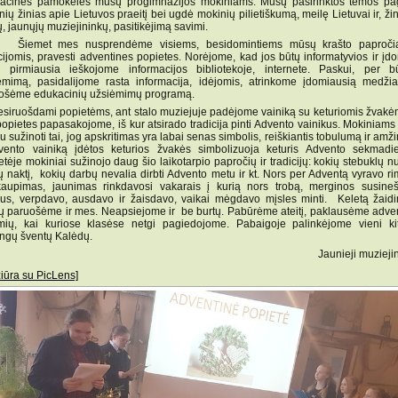
acines pamokėles mūsų progimnazijos mokiniams. Mūsų pasirinktos temos pag
ių žinias apie Lietuvos praeitį bei ugdė mokinių pilietiškumą, meilę Lietuvai ir, ž
, jaunųjų muziejininkų, pasitikėjimą savimi.
met mes nusprendėme visiems, besidomintiems mūsų krašto papročia
icijomis, pravesti adventines popietes. Norėjome, kad jos būtų informatyvios ir įd
l pirmiausia ieškojome informacijos bibliotekoje, internete. Paskui, per bū
ėmimą, pasidalijome rasta informacija, idėjomis, atrinkome įdomiausią medžia
ošėme edukacinių užsiėmimų programą.
ruošdami popietėms, ant stalo muziejuje padėjome vainiką su keturiomis žvakėm
popietes papasakojome, iš kur atsirado tradicija pinti Advento vainikus. Mokiniam
 sužinoti tai, jog apskritimas yra labai senas simbolis, reiškiantis tobulumą ir amž
vento vainiką įdėtos keturios žvakės simbolizuoja keturis Advento sekmadie
tėje mokiniai sužinojo daug šio laikotarpio papročių ir tradicijų: kokių stebuklų n
ų naktį, kokių darbų nevalia dirbti Advento metu ir kt. Nors per Adventą vyravo rim
kaupimas, jaunimas rinkdavosi vakarais į kurią nors trobą, merginos susine
lius, verpdavo, ausdavo ir žaisdavo, vaikai mėgdavo mįsles minti. Keletą žaidi
ių paruošėme ir mes. Neapsiejome ir be burtų. Pabūrėme ateitį, paklausėme adven
mių, kai kuriose klasėse netgi pagiedojome. Pabaigoje palinkėjome vieni ki
ingų šventų Kalėdų.
Jaunieji muzieji
žiūra su PicLens]