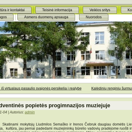
tūra ir kontaktai
Teisinė informacija
Veiklos sritys
Ko
ugos
Asmens duomenų apsauga
Nuorodos
 iš virtualaus pasaulio svajonės persikelia į realybę
Kalėdinių renginių šurmu
dventinės popietės progimnazijos muziejuje
1-04 | Autorius:
admin
inami mokytojų Liudmilos Semaško ir Irenos Čebruk daugiau domėtis Lie
rija, kultūra, jau pernai padedami muziejininkų būrelio vadovių pradėjome ruošti ir