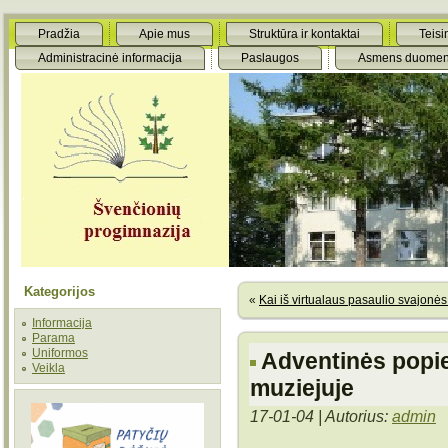
Pradžia
Apie mus
Struktūra ir kontaktai
Teisi
Administracinė informacija
Paslaugos
Asmens duomen
Kategorijos
«
Kai iš virtualaus pasaulio svajonės 
Informacija
Parama
Uniformos
Adventinės popi
Veikla
muziejuje
17-01-04 | Autorius:
admin