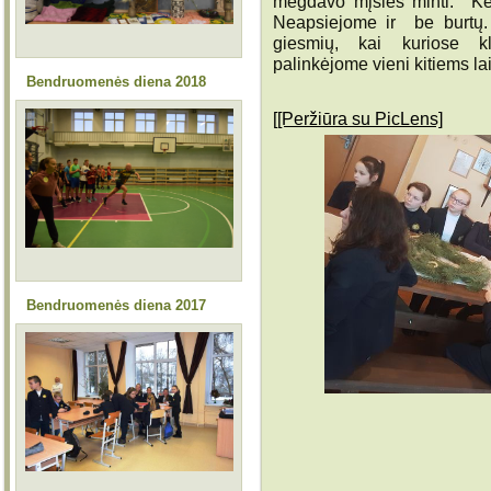
mėgdavo mįsles minti. Kel
Neapsiejome ir be burtų.
giesmių, kai kuriose k
palinkėjome vieni kitiems l
Bendruomenės diena 2018
[[Peržiūra su PicLens]
Bendruomenės diena 2017