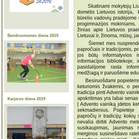
Skatinami mokytojų Liudm
domėtis Lietuvos istorija,
būrelio vadovių pradėjome 
progimnazijos mokiniams. 
žinias apie Lietuvos prae
Lietuvai ir, žinoma, mūsų, j
Bendruomenės diena 2019
Šiemet mes nusprendėme
papročiais ir tradicijomis, 
jos būtų informatyvios i
informacijos bibliotekoje,
pasidalijome rasta infor
medžiagą ir paruošėme edu
Besiruošdami popietėms, 
keturiomis žvakėmis, o pe
tradicija pinti Advento vain
apskritimas yra labai senas 
Karjeros diena 2019
Į Advento vainiką įdėtos ke
sekmadienius. Popietėje 
papročių ir tradicijų: koki
nevalia dirbti Advento met
susikaupimas, jaunimas r
merginos susinešdavo ratel