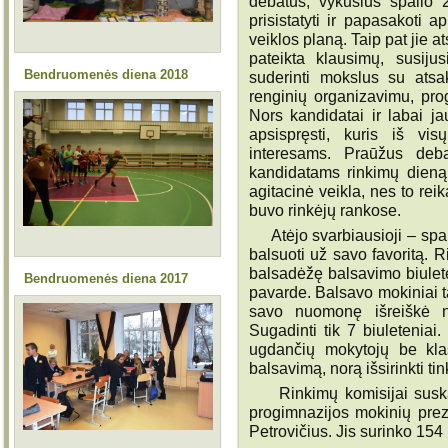
debatus, vykusius spalio 2
prisistatyti ir papasakoti 
veiklos planą. Taip pat jie 
pateikta klausimų, susiju
Bendruomenės diena 2018
suderinti mokslus su atsa
renginių organizavimu, pro
Nors kandidatai ir labai j
apsispręsti, kuris iš vi
interesams. Praūžus deba
kandidatams rinkimų dieną,
agitacinė veikla, nes to re
buvo rinkėjų rankose.
Atėjo svarbiausioji – spali
balsuoti už savo favoritą. R
balsadėžę balsavimo biulet
Bendruomenės diena 2017
pavarde. Balsavo mokiniai t
savo nuomonę išreiškė n
Sugadinti tik 7 biuleteniai
ugdančių mokytojų be klas
balsavimą, norą išsirinkti ti
Rinkimų komisijai suskai
progimnazijos mokinių prez
Petrovičius. Jis surinko 154 