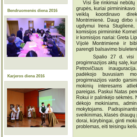
Visi šie rinkimai nebūtų p
grupės, kuriai pirmininkavo
Bendruomenės diena 2016
veiklą koordinavo dire
Montrimienė. Daug dirbo ir
ugdymui Irena Stuglienė, 
komisijos pirmininkė Kornel
ir komisijos nariai: Greta L
Vijolė Montrimienė ir bib
parengti balsavimo biuleteni
Spalio 27 d. visi moki
progimnazijos aktų salę, ku
Petrovičiaus inauguracij
padėkojo buvusiam mok
Karjeros diena 2016
progimnazijos vardo garsin
mokinių interesams atlie
pareigas. Paskui Natas per
Rokui ir palinkėjo sėkmės.
dėkojo mokiniams, adminis
mokytojams. Padrąsinanti
sveikinimas, klasės draugų p
dorai, kūrybingai, ginti moki
problemas, eiti teisingu keli