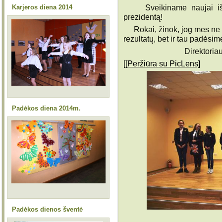
Sveikiname naujai išrin
Karjeros diena 2014
prezidentą!
Rokai, žinok, jog mes ne t
rezultatų, bet ir tau padė
Direktoria
[[Peržiūra su PicLens]
Padėkos diena 2014m.
Padėkos dienos šventė