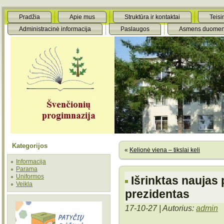
Pradžia
Apie mus
Struktūra ir kontaktai
Teisi
Administracinė informacija
Paslaugos
Asmens duomen
Kategorijos
«
Kelionė viena – tikslai keli
Informacija
Parama
Uniformos
Išrinktas naujas
Veikla
prezidentas
17-10-27 | Autorius:
admin