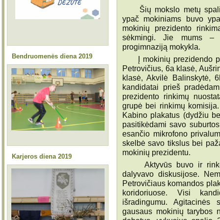
Šių mokslo metų spalio
ypač mokiniams buvo ypat
mokinių prezidento rinkima
sėkmingi. Jie mums – p
progimnaziją mokykla.
Bendruomenės diena 2019
Į mokinių prezidendo pos
Petrovičius, 6a klasė, Aušri
klasė, Akvilė Balinskytė, 
kandidatai prieš pradėdam
prezidento rinkimų nuosta
grupė bei rinkimų komisija.
Kabino plakatus (dydžiu be
pasitikėdami savo suburto
esančio mikrofono privalumai
skelbė savo tikslus bei paža
mokinių prezidentu.
Karjeros diena 2019
Aktyvūs buvo ir rinkėjai
dalyvavo diskusijose. Ne
Petrovičiaus komandos plaka
koridoriuose. Visi kan
išradingumu. Agitacinės 
gausaus mokinių tarybos n