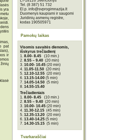
LT-18126 Švenčionys
ajone
Tel. (8 387) 51 732
klasės
El.p. info@svprogimnazija.lt
is yra
Duomenys kaupiami ir saugomi
 metu
Juridinių asmenų registre,
koje,
kodas 190505971
eisti.
ndens
kystės
Pamokų laikas
imas,
p pat
Visomis savaitės dienomis,
lais),
išskyrus trečiadienį
os ir
1.
8.00- 8.45
(10 min.)
temos
2.
8.55 – 9.40
(20 min)
 žinių
3.
10.00- 10.45
(20 min)
4.
11.05-11.50
(20 min)
5.
12.10-12.55
(20 min)
6.
13.15-14.00
(5 min)
asė
7.
14.05-14.50
(5 min)
8.
14.55-15.40
Trečiadieniais
1.
8.00- 8.45
(10 min.)
2.
8.55 – 9.40
(20 min)
3.
10.00- 10.45
(20 min)
4.
11.30-12.15
(45 min)
5.
12.35-13.20
(20 min)
6.
13.40-14.25
(5 min)
7.
14.30-15.15
(5 min)
Tvarkaraščiai