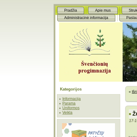
Pradžia
Apie mus
Struk
Administracinė informacija
Pasla
Kategorijos
«
Išr
Informacija
Parama
Uniformos
Veikla
Ž
17-1
Prog