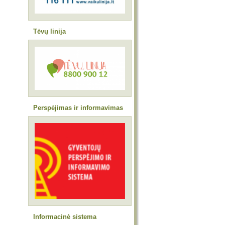
Tėvų linija
Perspėjimas ir informavimas
Informacinė sistema