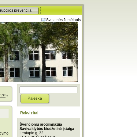
rupcijos prevencija
017“
»
Rekvizitai
Švenčionių progimnazija
Savivaldybės biudžetinė įstaiga
Lentupio g. 32,
gdymo