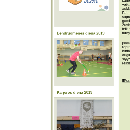
karj
veiki
aukl
Pabr
supr
gamt
Žuvi
telki
Bendruomenės diena 2019
tarn
Išvy
paau
repr
kuri
augi
sąly
reiki
[[Per
Karjeros diena 2019