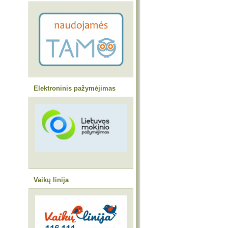
Elektroninis pažymėjimas
Vaikų linija