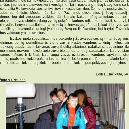
erai pamokų metu su mokytoja Liudmila Semaško kalbam apie įvairias profesijas, r
ančias įmones ir galimybes kurti verslą ir kt. Tai ir paskatino mūsų klasę kartu su 
ėtoja Lilija Rutkovskaja apsilankyti žuvininkystės tarnybos Žeimenos poskyryje, kur
adės seniūnijoje, Meškerinės kaime. Pažintinės ekskursijos į žuvų pasaulį
atome, jog dėl žmogaus veiklos, dėl klimato kaitos mūsų artimiausioje aplin
oje, vandenyse stebima daug žymių pokyčių, kuriuos reikia kontroliuoti, stabdyti, k
ninkystės tarnyba, pasitelkdama mokslą ir inovacijas, rūpinasi, kad Lietuvos va
niai išliktų pilnaverčiai, turtingi įvairiausių žuvų ne tik šiandien, bet ir rytoj. Žuvinin
ybos vaidmuo yra itin svarbus.
kos metu specialistai mus pakvietė į Žuvivaisos cechą – (tai žuvų veis
ginimas bei jų perkėlimas iš vienų žuvininkystės vandens telkinių į kitus, tai
oduktorių gaudymas ir laikymas žuvų išteklių atkūrimo, palaikymo, gausinimo tiks
ame mums pravėrė mokslo apie žuvų biologijos langelį, papasakojo, kaip veisiam
namos lašišos ir kiršliai, kaip auga žuvys uždarosios vandens apytakos sis
gomis, paaiškino, kokiu pašaru jas maitina (ir leido pamaitinti) , papasakojo kokių
a turėti dirbant tokį darbą, kiek darbuotojų dirba, kokios perspektyvos ir galimybės.
Edilija Činčikaitė, 6A kl
žiūra su PicLens]