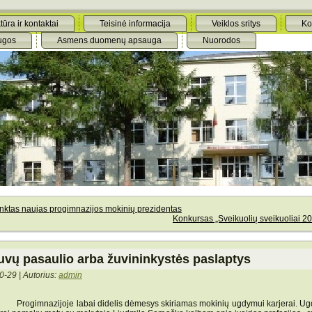
tūra ir kontaktai
Teisinė informacija
Veiklos sritys
Ko
ugos
Asmens duomenų apsauga
Nuorodos
inktas naujas progimnazijos mokinių prezidentas
Konkursas „Sveikuolių sveikuoliai 2
uvų pasaulio arba žuvininkystės paslaptys
0-29 | Autorius:
admin
imnazijoje labai didelis dėmesys skiriamas mokinių ugdymui karjerai. U