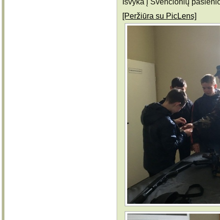
Išvyka į Švenčionių pasien
[Peržiūra su PicLens]