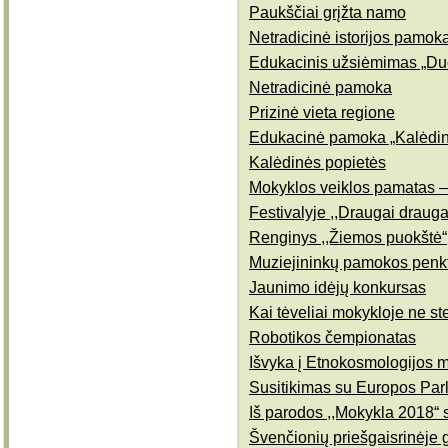
Paukščiai grįžta namo
Netradicinė istorijos pamok
Edukacinis užsiėmimas „Du
Netradicinė pamoka
Prizinė vieta regione
Edukacinė pamoka „Kalėdini
Kalėdinės popietės
Mokyklos veiklos pamatas – 
Festivalyje ,,Draugai draug
Renginys ,,Žiemos puokštė“
Muziejininkų pamokos pen
Jaunimo idėjų konkursas
Kai tėveliai mokykloje ne ste
Robotikos čempionatas
Išvyka į Etnokosmologijos 
Susitikimas su Europos Par
Iš parodos ,,Mokykla 2018“ 
Švenčionių priešgaisrinėje 