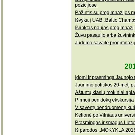
pozicijose
Pažintis su progimnazijos 
Išvyka į UAB „Baltic Champs
Išrinktas naujas progimnazi
Žuvų pasaulio arba žuvinink
Judumo savaitė progimnazi
20
Įdomi ir prasminga Jaunojo t
Jaunimo politikos 20-metį 
Aštuntų klasių mokiniai apla
Pirmoji penktokų ekskursija
Visavertę bendruomenę kur
Kelionė po Vilniaus universi
Prasmingas ir smagus Liet
Iš parodos ,,MOKYKLA 2016