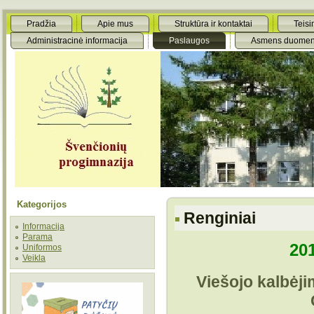
Pradžia
Apie mus
Struktūra ir kontaktai
Teisi
Administracinė informacija
Paslaugos
Asmens duomen
Kategorijos
Renginiai
Informacija
Parama
20
Uniformos
Veikla
Viešojo kalbėj