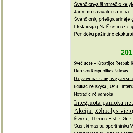
Švenčionys šimtmečio kelyj
Jaunimo savivaldos diena
Švenčionių priešgaisrinėje 
Ekskursija į Nalšios muziej
Penktokų pažintinė ekskursi
201
Svečiuose – Kroatijos Respubl
Lietuvos Respublikos Seimas
Dalyvavimas saugios gyvenseno
Edukacinė išvyka į UAB ,,Inters
Netradicinė pamoka
Integruota pamoka net
Akcija „Obuolys vieto
Išvyka į Thermo Fisher Scent
Susitikimas su sportininku V