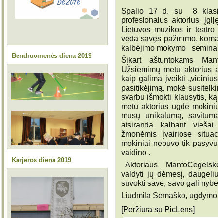
Spalio 17 d. su 8 klasių
profesionalus aktorius, įgi
Lietuvos muzikos ir teatro
veda savęs pažinimo, koman
kalbėjimo mokymo seminar
Bendruomenės diena 2019
Šįkart aštuntokams Man
Užsiėmimų metu aktorius a
kaip galima įveikti „vidinius
pasitikėjimą, mokė susitelk
svarbu išmokti klausytis, k
metu aktorius ugdė mokinių
mūsų unikalumą, savitumą,
atsiranda kalbant vieša
žmonėmis įvairiose situa
mokiniai nebuvo tik pasyvūs
vaidino .
Karjeros diena 2019
Aktoriaus MantoCegelsko 
valdyti jų dėmesį, daugel
suvokti save, savo 
Liudmila Semaško, ugdymo 
[Peržiūra su PicLens]