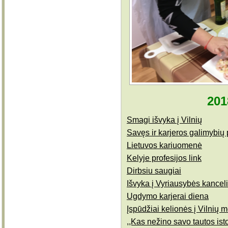
201
Smagi išvyka į Vilnių
Savęs ir karjeros galimybių
Lietuvos kariuomenė
Kelyje profesijos link
Dirbsiu saugiai
Išvyka į Vyriausybės kanceli
Ugdymo karjerai diena
Įspūdžiai kelionės į Vilnių 
,,Kas nežino savo tautos isto