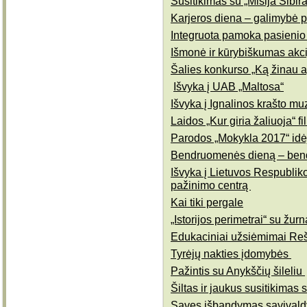
Susitikimas su „Misija Sibir
Karjeros diena – galimybė pa
Integruota pamoka pasienio
Išmonė ir kūrybiškumas akci
Šalies konkurso „Ką žinau 
Išvyka į UAB „Maltosa“
Išvyka į Ignalinos krašto mu
Laidos „Kur giria žaliuoja“ 
Parodos „Mokykla 2017“ idė
Bendruomenės dieną – ben
Išvyka į Lietuvos Respublik
pažinimo centrą
Kai tiki pergale
„Istorijos perimetrai“ su žu
Edukaciniai užsiėmimai Re
Tyrėjų nakties įdomybės
Pažintis su Anykščių šileliu
Šiltas ir jaukus susitikimas
Savęs išbandymas savivaldyb