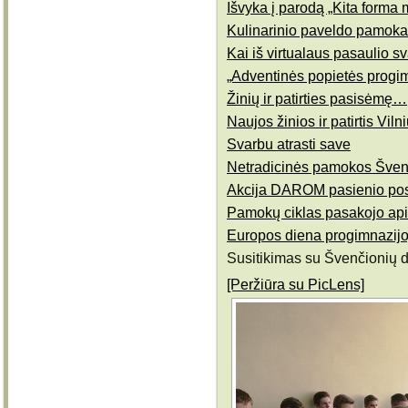
Išvyka į parodą „Kita forma
Kulinarinio paveldo pamoka
Kai iš virtualaus pasaulio sv
„Adventinės popietės progi
Žinių ir patirties pasisėmę…
Naujos žinios ir patirtis Viln
Svarbu atrasti save
Netradicinės pamokos Švenč
Akcija DAROM pasienio po
Pamokų ciklas pasakojo api
Europos diena progimnazijo
Susitikimas su Švenčionių d
[Peržiūra su PicLens]